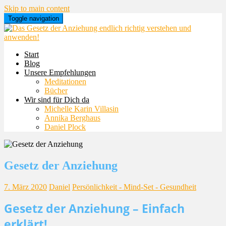
Skip to main content
Toggle navigation
Start
Blog
Unsere Empfehlungen
Meditationen
Bücher
Wir sind für Dich da
Michelle Karin Villasin
Annika Berghaus
Daniel Plock
Gesetz der Anziehung
7. März 2020
Daniel
Persönlichkeit - Mind-Set - Gesundheit
Gesetz der Anziehung – Einfach
erklärt!