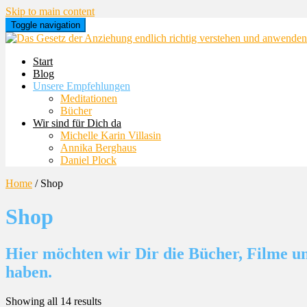
Skip to main content
Toggle navigation
Start
Blog
Unsere Empfehlungen
Meditationen
Bücher
Wir sind für Dich da
Michelle Karin Villasin
Annika Berghaus
Daniel Plock
Home
/ Shop
Shop
Hier möchten wir Dir die Bücher, Filme un
haben.
Showing all 14 results