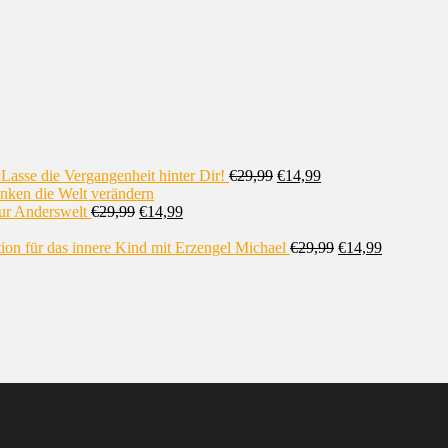
 Lasse die Vergangenheit hinter Dir!
€
29,99
€
14,99
nken die Welt verändern
zur Anderswelt
€
29,99
€
14,99
ion für das innere Kind mit Erzengel Michael
€
29,99
€
14,99