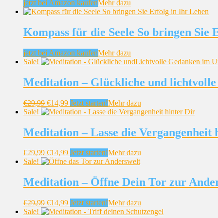
jetzt bei Amazon kaufen
Mehr dazu
Kompass für die Seele So bringen Sie E
jetzt bei Amazon kaufen
Mehr dazu
Sale!
Meditation – Glückliche und lichtvol
€
29,99
€
14,99
Jetzt starten!
Mehr dazu
Sale!
Meditation – Lasse die Vergangenheit h
€
29,99
€
14,99
Jetzt starten!
Mehr dazu
Sale!
Meditation – Öffne Dein Tor zur Ande
€
29,99
€
14,99
Jetzt starten!
Mehr dazu
Sale!