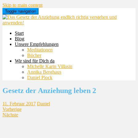
Skip to main content
Toggle navigation
Start
Blog
Unsere Empfehlungen
Meditationen
Bücher
Wir sind für Dich da
Michelle Karin Villasin
Annika Berghaus
Daniel Plock
Gesetz der Anziehung leben 2
11. Februar 2017
Daniel
Vorherige
Nächste